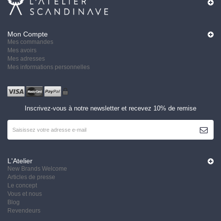
Mon Compte
Mes commandes
Mes avoirs
Mes adresses
Mes informations personnelles
Inscrivez-vous à notre newsletter et recevez 10% de remise
S'ABON
L'Atelier
New Brands Welcome
Articles de presse
Le concept
Vous et nous
Blog
Revendeurs