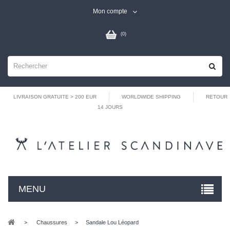
Mon compte
(
0
)
LIVRAISON GRATUITE > 200 EUR
WORLDWIDE SHIPPING
RETOUR
14 JOURS
MENU
>
Chaussures
>
Sandale Lou Léopard