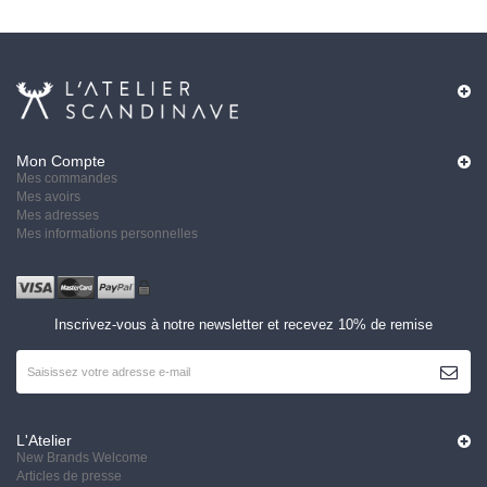
Mon Compte
Mes commandes
Mes avoirs
Mes adresses
Mes informations personnelles
Inscrivez-vous à notre newsletter et recevez 10% de remise
S'ABON
L'Atelier
New Brands Welcome
Articles de presse