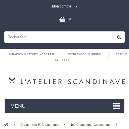
Mon compte
(
0
)
LIVRAISON GRATUITE > 200 EUR
WORLDWIDE SHIPPING
RETOUR
14 JOURS
MENU
>
Chaussøns Et Chaussettes
>
Nos Chaussons-Chaussettes
>