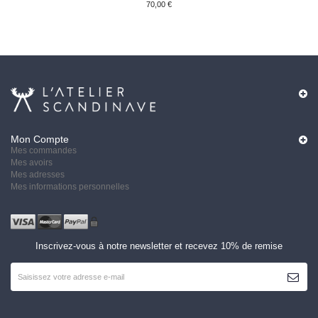
70,00 €
Mon Compte
Mes commandes
Mes avoirs
Mes adresses
Mes informations personnelles
Inscrivez-vous à notre newsletter et recevez 10% de remise
S'ABON