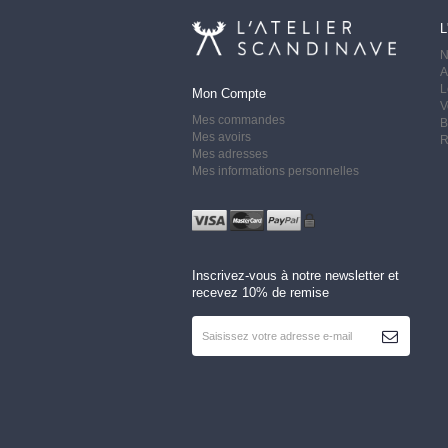
L
N
A
L
Mon Compte
V
Mes commandes
B
Mes avoirs
R
Mes adresses
Mes informations personnelles
Inscrivez-vous à notre newsletter et
recevez 10% de remise
S'ABONNER