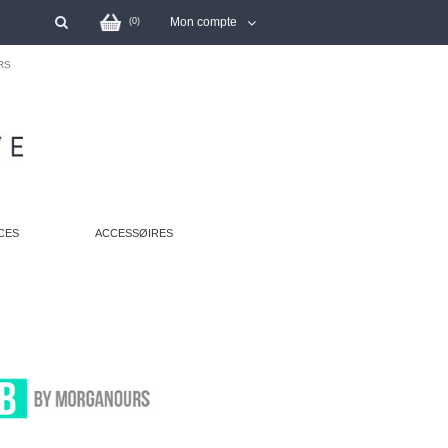
Mon compte
(
0
)
RS
CES
ACCESSØIRES