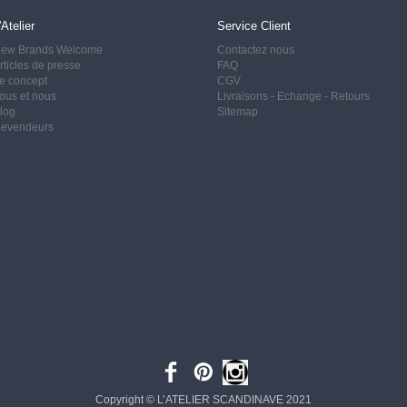
'Atelier
Service Client
ew Brands Welcome
Contactez nous
rticles de presse
FAQ
e concept
CGV
ous et nous
Livraisons -
Echange - Retours
log
Sitemap
evendeurs
Copyright © L’ATELIER SCANDINAVE 2021