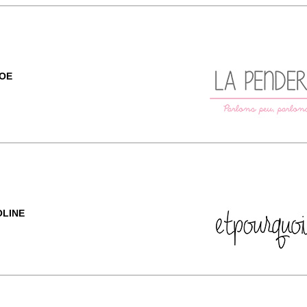
LOE
OLINE